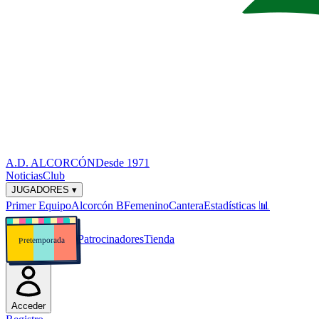
A.D. ALCORCÓN
Desde 1971
Noticias
Club
JUGADORES ▾
Primer Equipo
Alcorcón B
Femenino
Cantera
Estadísticas
📊
Patrocinadores
Tienda
Pretemporada
Acceder