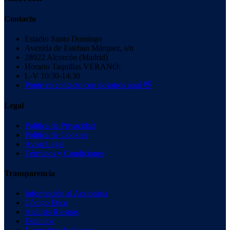
Contacto
Estadio Santo Domingo
Avenida de Esteban Márquez, s/n
28922 Alcorcón (Madrid)
Horario Taquillas VERANO:
L-V 10:30-14:30
Ponte en contacto con nosotros aquí 👋
Legal
Política de Privacidad
Política de Cookies
Aviso Legal
Términos y Condiciones
Transparencia
Información al Accionista
Código Ético
Análisis Riesgos
Estatutos