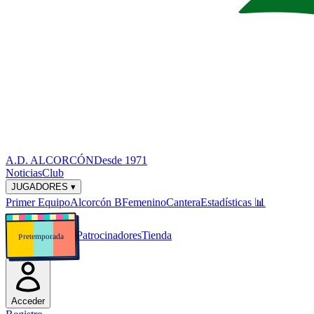
A.D. ALCORCÓN
Desde 1971
Noticias
Club
JUGADORES ▾
Primer Equipo
Alcorcón B
Femenino
Cantera
Estadísticas
📊
Patrocinadores
Tienda
Pretemporada
Acceder