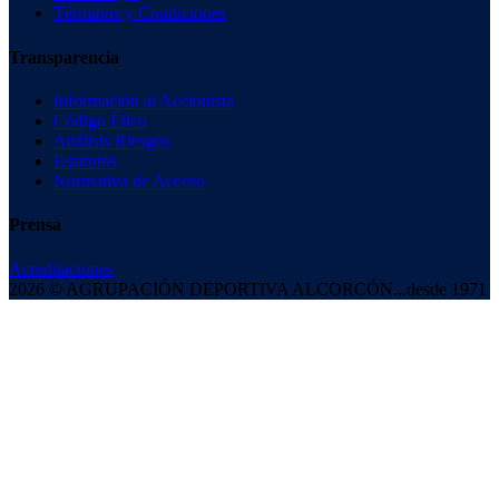
Términos y Condiciones
Transparencia
Información al Accionista
Código Ético
Análisis Riesgos
Estatutos
Normativa de Acceso
Prensa
Acreditaciones
2026 © AGRUPACIÓN DEPORTIVA ALCORCÓN
...desde 1971