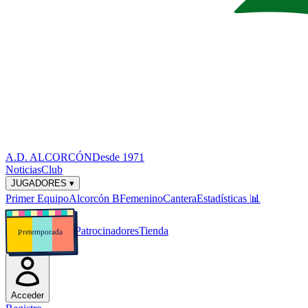
A.D. ALCORCÓN
Desde 1971
Noticias
Club
JUGADORES ▾
Primer Equipo
Alcorcón B
Femenino
Cantera
Estadísticas
📊
Patrocinadores
Tienda
Pretemporada
Acceder