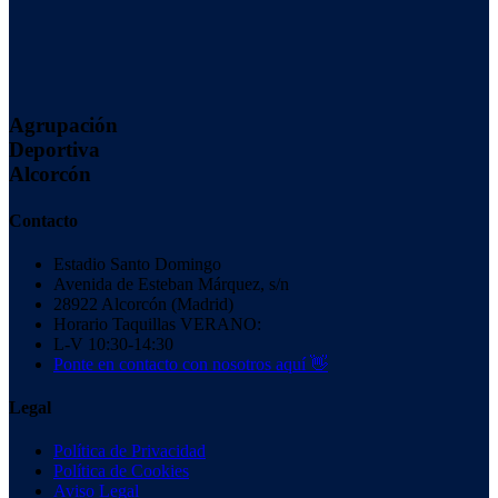
Agrupación
Deportiva
Alcorcón
Contacto
Estadio Santo Domingo
Avenida de Esteban Márquez, s/n
28922 Alcorcón (Madrid)
Horario Taquillas VERANO:
L-V 10:30-14:30
Ponte en contacto con nosotros aquí 👋
Legal
Política de Privacidad
Política de Cookies
Aviso Legal