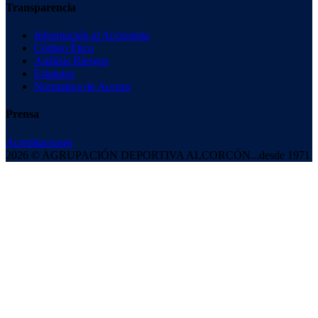
Transparencia
Información al Accionista
Código Ético
Análisis Riesgos
Estatutos
Normativa de Acceso
Prensa
Acreditaciones
2026 © AGRUPACIÓN DEPORTIVA ALCORCÓN
...desde 1971