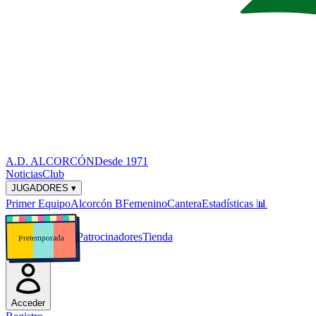
A.D. ALCORCÓN
Desde 1971
Noticias
Club
JUGADORES ▾
Primer Equipo
Alcorcón B
Femenino
Cantera
Estadísticas
📊
Patrocinadores
Tienda
Pretemporada
Acceder