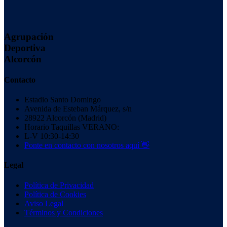
Agrupación
Deportiva
Alcorcón
Contacto
Estadio Santo Domingo
Avenida de Esteban Márquez, s/n
28922 Alcorcón (Madrid)
Horario Taquillas VERANO:
L-V 10:30-14:30
Ponte en contacto con nosotros aquí 👋
Legal
Política de Privacidad
Política de Cookies
Aviso Legal
Términos y Condiciones