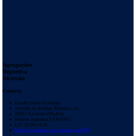
Agrupación
Deportiva
Alcorcón
Contacto
Estadio Santo Domingo
Avenida de Esteban Márquez, s/n
28922 Alcorcón (Madrid)
Horario Taquillas VERANO:
L-V 10:30-14:30
Ponte en contacto con nosotros aquí 👋