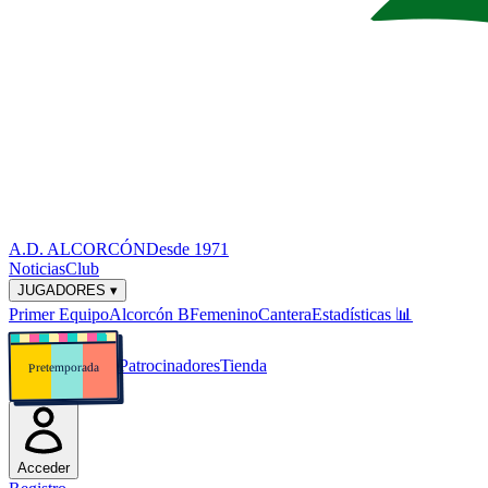
A.D. ALCORCÓN
Desde 1971
Noticias
Club
JUGADORES ▾
Primer Equipo
Alcorcón B
Femenino
Cantera
Estadísticas
📊
Patrocinadores
Tienda
Pretemporada
Acceder