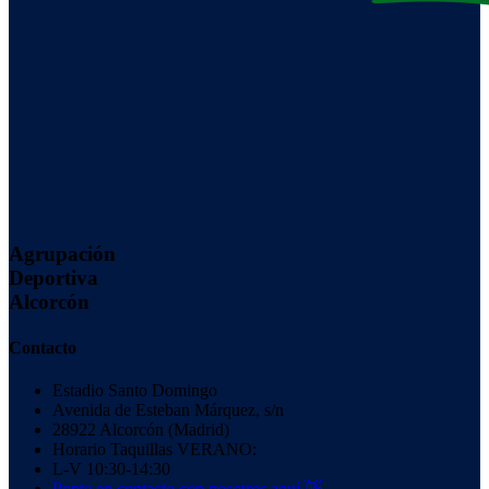
Agrupación
Deportiva
Alcorcón
Contacto
Estadio Santo Domingo
Avenida de Esteban Márquez, s/n
28922 Alcorcón (Madrid)
Horario Taquillas VERANO:
L-V 10:30-14:30
Ponte en contacto con nosotros aquí 👋