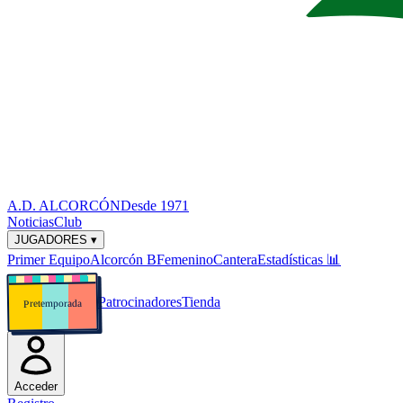
A.D. ALCORCÓN
Desde 1971
Noticias
Club
JUGADORES ▾
Primer Equipo
Alcorcón B
Femenino
Cantera
Estadísticas
📊
Patrocinadores
Tienda
Pretemporada
Acceder