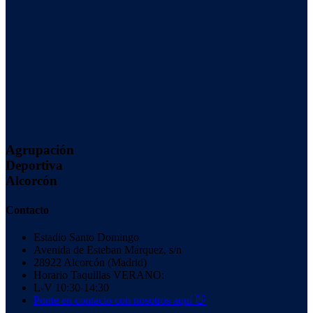
Agrupación
Deportiva
Alcorcón
Contacto
Estadio Santo Domingo
Avenida de Esteban Márquez, s/n
28922 Alcorcón (Madrid)
Horario Taquillas VERANO:
L-V 10:30-14:30
Ponte en contacto con nosotros aquí 👋