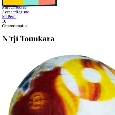
Patrocinadores
Acceder
Registro
Mi Perfil
16
Centrocampista
N'tji
Tounkara