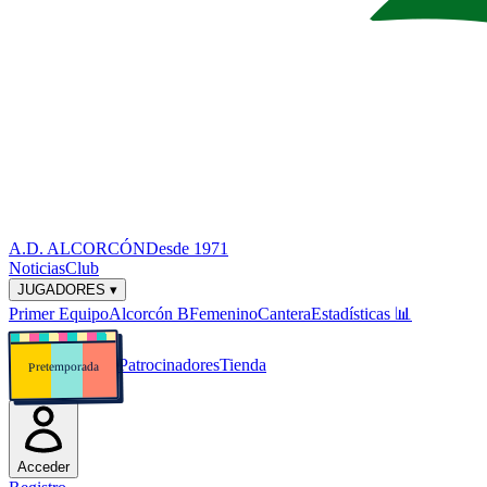
A.D. ALCORCÓN
Desde 1971
Noticias
Club
JUGADORES ▾
Primer Equipo
Alcorcón B
Femenino
Cantera
Estadísticas
📊
Patrocinadores
Tienda
Pretemporada
Acceder